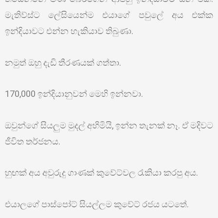
මැතිව්ස්ට ලේසියෙන්ම එයාගේ පවුලේ අය එක්ක
ඉන්දියාවට එන්න හැකියාව තිබුණා.
නමුත් ඔහු දැඩි තීරණයක් ගත්තා.
170,000 ඉන්දියානුවන් මෙහි ඉන්නවා.
ඔවුන්ගේ සියලුම මුදල් අහිමියි, ඉන්න තැනක් නෑ. ඒ මදිවට
ජීවිත තර්ජනය.
හුඟක් අය අවුරුදු ගාණක් කුවේට්වල රැකියා කරපු අය.
එයාලගේ පාස්පෝට් සියල්ලම කුවේට් රජය යටතේ.