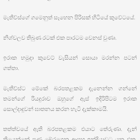
මැතිව්ස්ගේ ගමෙනුත් සෑහෙන පිරිසක් හිටියේ කුවේටයේ.
නිශ්චලව තිබුණ රටක් එක පාරටම වෙනස් වුණා.
ඉරාක හමුදා කුවෙට් වැසියන් සොයා මරන්න පටන්
ගත්තා.
මැතිව්ස්ට මේකේ බරපතළකම දැනෙන්න ගන්නේ
තමන්ගේ රියදුරාව ඔහුගේ ඇස් ඉදිරිපිටම ඉරාක
සොල්දාදුවන් ඝාතනය කරන හැටි දැක්කාමයි.
තත්ත්වයේ ඇති බරපතළකම එයාට තේරුණා. දැන්
තියෙන්නේ පණ බේරගෙන ආපහු ඉන්දියාවට යන එක.