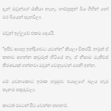
දැන් ඔවුන්ගේ රැකියා නැහැ. හාම්පුතුන් මිය ගිහින් හෝ
මර බියෙන් සැඟවිලා.
ඔවුන් ඉල්ලුවේ එකම දෙයයි.
“අපිව ආපහු ඉන්දියාවට යවන්න” කියලා විතරයි. නමුත් ඒ
කතාව අහන්න කවුරුත් හිටියේ නෑ. ඒ නිසාම මැතිව්ස්
තීරණයක් ගන්නවා ඔවුන් වෙනුවෙන් පෙනී ඉන්න.
මේ වෙනකොට ඉරාක හමුදාව එයාලගේ බලය හැම
තැනම පතුරුවලා.
කාටත් රටෙන් පිට වෙන්න තහනම්.