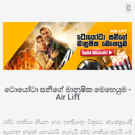
ටොයෝටා සනීගේ මානුෂික මෙහෙයුම -
Air Lift
රජිව් භාතියා කියන නම ඉන්දියානු චිත්‍රපට ක්ෂේත්‍රයේදී
ඇහෙන නමක් නෙමෙයි. හැබැයි රජිව් භාතියා තමයි මේ