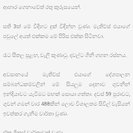
ආහාර ගෙනාවේත් රතු කුරුසයෙන්.
සති 3ක් මේ විදිහට දුක් විඳින්න වුණා. මැතිව්ස් එයාගේ
පවුලේ අයත් එක්කම මේ පිරිස එක්ක සිටිනවා.
රෑට සීතල සුළඟ, වැලි කුණාටු. දවල්ට ගිනි ගහන රස්නය.
අවසානයේ මැතිව්ස් එයාගේ දේශපාලන
සම්බන්ධකම්වලින් මේ සියලුම දෙනාව ගුවනින්
ඉන්දියාවට යැවීමට මඟක් සොයා ගත්තා. දවස් 59 පුරාවට,
ගුවන් ගමන් වාර 488කින් ලොව විශාලතම සිවිල් වැසියන්
ඉවත්කර ගැනීම වාර්තා වුණා.
ඒක ගිනස් වාර්තාවක් වුණා.