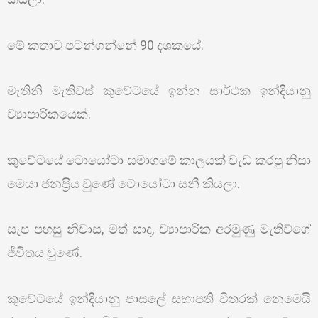
මේ කතාව පටන්ගන්නේ 90 දශකයේ.
මැතිනි මැතිව්ස් කුවේටයේ ඉන්න සාර්ථක ඉන්දියානු
ව්‍යාපාරිකයෙක්.
කුවේටයේ ටොයෝටා සමාගමේ කාලයක් වැඩ කරපු නිසා
මෙයා ජනප්‍රිය වුණේ ටොයෝටා සනී කියලා.
සැප පහසු නිවාස, මත් සාද, ව්‍යාපාරික අරමුණු මැතිව්ගේ
ජීවිතය වුණේ.
කුවේටයේ ඉන්දියානු පාසලේ සභාපති විතරක් නෙමෙයි