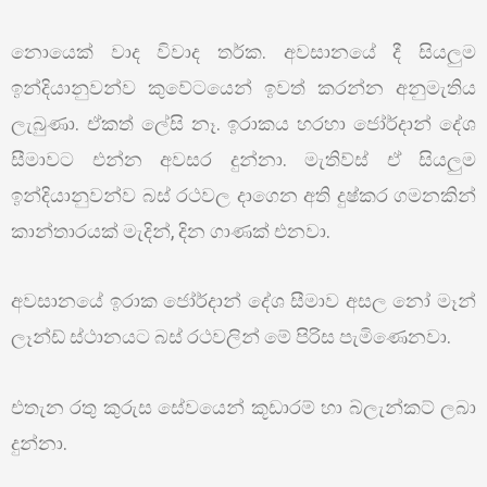
නොයෙක් වාද විවාද තර්ක. අවසානයේ දී සියලුම
ඉන්දියානුවන්ව කුවේටයෙන් ඉවත් කරන්න අනුමැතිය
ලැබුණා. ඒකත් ලේසි නෑ. ඉරාකය හරහා ජෝර්දාන් දේශ
සීමාවට එන්න අවසර දුන්නා. මැතිව්ස් ඒ සියලුම
ඉන්දියානුවන්ව බස් රථවල දාගෙන අති දුෂ්කර ගමනකින්
කාන්තාරයක් මැදින්, දින ගාණක් එනවා.
අවසානයේ ඉරාක ජෝර්දාන් දේශ සීමාව අසල නෝ මෑන්
ලෑන්ඩ් ස්ථානයට බස් රථවලින් මේ පිරිස පැමිණෙනවා.
එතැන රතු කුරුස සේවයෙන් කූඩාරම් හා බ්ලැන්කට් ලබා
දුන්නා.