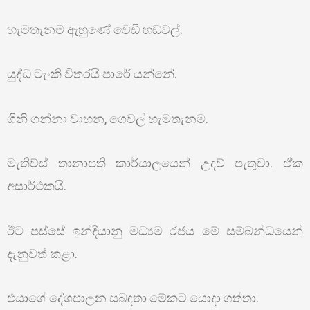
හැමතැනම ඇහුණේ වෙඩි හඬවල්.
යුද්ධ ටැංකි විතරයි පාරේ යන්නේ.
ගිනි ගන්නා වාහන, ගෙවල් හැමතැනම.
මැතිව්ස් තානාපති කාර්යාලයෙන් උදව් පැතුවා. ඒක
අසාර්ථකයි.
ඊට පස්සේ ඉන්දියානු මධ්‍යම රජය මේ සම්බන්ධයෙන්
දැනුවත් කළා.
එයාගේ දේශපාලන සබඳතා මේකට යොදා ගත්තා.