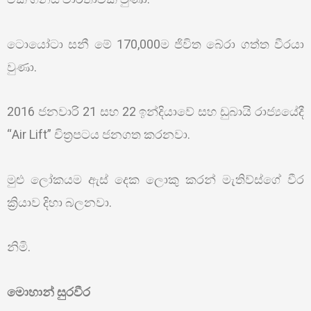
ටොයෝටා සනී මේ 170,000ම ජිවිත බේරා ගත්ත වීරයා
වුණා.
2016 ජනවාරි 21 සහ 22 ඉන්දියාවේ සහ ඩුබායි රාජ්‍යයේදී
“Air Lift” චිත්‍රපටය ජනගත කරනවා.
මුළු ලෝකයම ඇස් දෙක ලොකු කරන් මැතිව්ස්ගේ වීර
ක්‍රියාව දිහා බලනවා.
නිමි.
මොහාන් සුරවීර