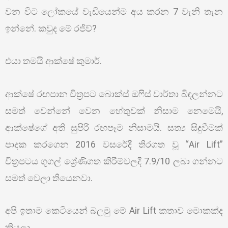
වන විට ලෝකයේ වැඩියෙන්ම අය කරන 7 වැනි තැන
ඉන්නේ. කවුද මේ රජිව්?
එයා තමයි ආක්ෂේ කුමාර්.
ආක්ෂේ රඟපාන චිත්‍රපට බොක්ස් ඔෆිස් වාර්තා බිඳලන්නට
සමත් වෙන්නේ වෙන හේතුවක් නිසාම නෙමෙයි,
ආක්ෂේගේ අති සුපිරි රඟපෑම නිසාමයි. සත්‍ය සිදුවීමක්
පාදක කරගෙන 2016 වසරේදී තිරගත වූ “Air Lift”
චිත්‍රපටය ගූගල් ශ්‍රේණිගත කිරීම්වලදී 7.9/10 ලබා ගන්නට
සමත් වෙලා තියෙනවා.
අපි ඉතාම කෙටියෙන් බලමු මේ Air Lift කතාව මොකක්ද
කියලා.