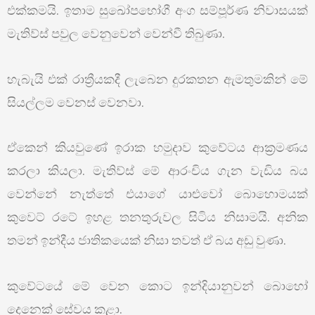
එක්කමයි. ඉතාම සුඛෝපභෝගී අංග සම්පූර්ණ නිවාසයක්
මැතිව්ස් පවුල වෙනුවෙන් වෙන්වී තිබුණා.
හැබැයි එක් රාත්‍රීයකදී ලැබෙන දුරකතන ඇමතුමකින් මේ
සියල්ලම වෙනස් වෙනවා.
ඒකෙන් කියවුණේ ඉරාක හමුදාව කුවේටය ආක්‍රමණය
කරලා කියලා. මැතිව්ස් මේ ආරංචිය ගැන වැඩිය බය
වෙන්නේ නැත්තේ එයාගේ යාළුවෝ බොහොමයක්
කුවෙට් රටේ ඉහළ තනතුරුවල සිටිය නිසාමයි. අනික
තමන් ඉන්දීය ජාතිකයෙක් නිසා තවත් ඒ බය අඩු වුණා.
කුවේටයේ මේ වෙන කොට ඉන්දියානුවන් බොහෝ
දෙනෙක් සේවය කළා.