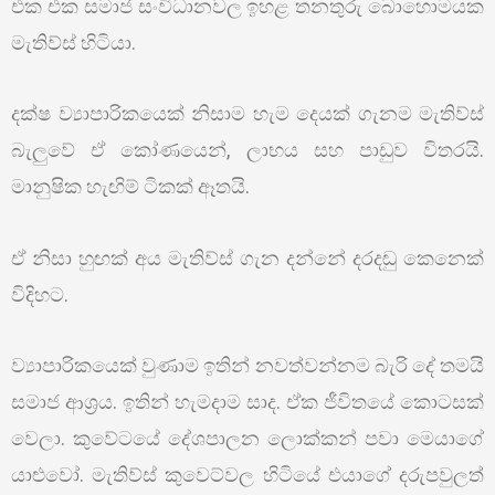
එක එක සමාජ සංවිධානවල ඉහළ තනතුරු බොහොමයක
මැතිව්ස් හිටියා.
දක්ෂ ව්‍යාපාරිකයෙක් නිසාම හැම දෙයක් ගැනම මැතිව්ස්
බැලුවේ ඒ කෝණයෙන්, ලාභය සහ පාඩුව විතරයි.
මානුෂික හැඟිම් ටිකක් ඈතයි.
ඒ නිසා හුඟක් අය මැතිව්ස් ගැන දන්නේ දරදඬු කෙනෙක්
විදිහට.
ව්‍යාපාරිකයෙක් වුණාම ඉතින් නවත්වන්නම බැරි දේ තමයි
සමාජ ආශ්‍රය. ඉතින් හැමදාම සාද. ඒක ජීවිතයේ කොටසක්
වෙලා. කුවේටයේ දේශපාලන ලොක්කන් පවා මෙයාගේ
යාළුවෝ. මැතිව්ස් කුවෙට්වල හිටියේ එයාගේ දරුපවුලත්