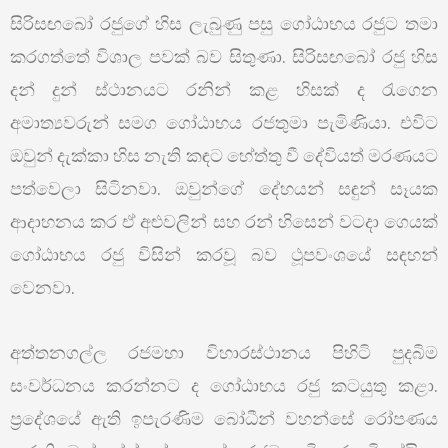
සිරිසඟබෝ රජුගේ හිස ලැබුණු පසු ගෝඨාභය රජුට තමා
කරගත්තේ විශාල පවක් බව සිතුණා. සිරිසඟබෝ රජු හිස
දන් දුන් ස්ථානයට රනින් කළ හිසක් ද රැගෙන
අමාත්‍යවරුන් සමග ගෝඨාභය රජතුමා පැමිණියා. එවිට
ඔවුන් දැක්කා හිස නැති කඳට හේත්තු වී දේවියත් මරණයට
පත්වෙලා සිටිනවා. ඔවුන්ගේ දේහයන් සඳුන් සෑයක
ආදාහනය කර ඒ අළුවලින් සහ රන් හිසෙන් වටදා ගෙයක්
ගෝඨාභය රජු විසින් කරවූ බව ථූපවංශයේ සඳහන්
වෙනවා.
අත්තනගල්ල රජමහා විහාරස්ථානය පිහිටි පුදබිම
සංවර්ධනය කරන්නට ද ගෝඨාභය රජු කටයුතු කළා.
ප්‍රදේශයේ ඇති ඉපැරණිම බෝධීන් වහන්සේ රෝපණය