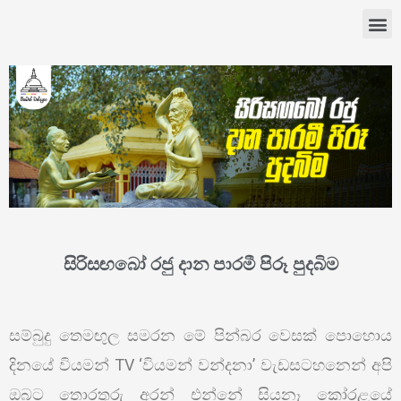
සිරිසඟබෝ රජු දාන පාරමී පිරූ පුදබිම
සම්බුදු තෙමඟුල සමරන මේ පින්බර වෙසක් පොහොය
දිනයේ වියමන් TV ‘වියමන් වන්දනා’ වැඩසටහනෙන් අපි
ඔබට තොරතුරු අරන් එන්නේ සියනෑ කෝරළයේ