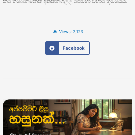
කර තිබෙන්නේත් අත්තනගල්ල රජමහා විහාර භූමියේයි.
Views:
2,123
Facebook