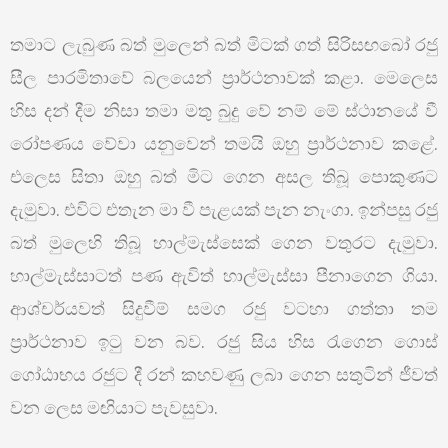
තමාට ලැබුණ බත් මුලෙන් බත් මිටක් ගත් සිරිසඟබෝ රජු
සීල පාරමිතාවේ බලයෙන් ප්‍රාර්ථනාවක් කළා. මෙලෙස
හිස දන් දීම නිසා තමා මතු බුදු වේ නම් මේ ස්ථානයේ වී
රෝපණය වේවා යනුවෙන් තමයි ඔහු ප්‍රාර්ථනාව කළේ.
එලෙස සිතා ඔහු බත් මිට ගෙන අසල තිබූ පොකුණට
දැමුවා. එවිට එතැන මා වී පැළයක් පැන නැංගා. ඉන්පසු රජු
බත් මුලෙහි තිබූ හාල්මැස්සෙක් ගෙන වතුරට දැමුවා.
හාල්මැස්සාටත් පණ ඇවිත් හාල්මැස්සා පීනාගෙන ගියා.
ආශ්චර්යවත් සිදුවීම් සමග රජු වටහා ගත්තා තම
ප්‍රාර්ථනාව ඉටු වන බව. රජු සිය හිස රැගෙන ගොස්
ගෝඨාභය රජුට දී රන් කහවණු ලබා ගෙන සතුටින් ජීවත්
වන ලෙස මඟියාට පැවසුවා.