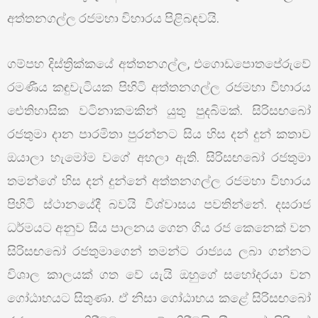
අත්තනගල්ල රජමහා විහාරය පිළිබඳවයි.
ගම්පහ දිස්ත්‍රික්කයේ අත්තනගල්ල, එගොඩපොතපේරුවේ
රමණීය කඳුවැටියක පිහිටි අත්තනගල්ල රජමහා විහාරය
ඓතිහාසික වටිනාකමකින් යුතු පුදබිමක්. සිරිසඟබෝ
රජතුමා දාන පාරමිතා පුරන්නට සිය හිස දන් දුන් කතාව
ඔයාලා හැමෝම වගේ අහලා ඇති. සිරිසඟබෝ රජතුමා
තමන්ගේ හිස දන් දුන්නේ අත්තනගල්ල රජමහා විහාරය
පිහිටි ස්ථානයේදී බවයි විශ්වාසය පවතින්නේ. දසරාජ
ධර්මයට අනුව සිය පාලනය ගෙන ගිය රජ කෙනෙක් වන
සිරිසඟබෝ රජතුමාගෙන් තමන්ට රාජ්‍යය ලබා ගන්නට
විශාල කාලයක් ගත වේ යැයි ඔහුගේ සහෝදරයා වන
ගෝඨාභයට සිතුණා. ඒ නිසා ගෝඨාභය කළේ සිරිසඟබෝ