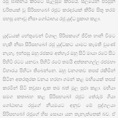
රජු ඝාතනය කිරීමට සැලසුම් කිරීමයි. සීලයෙන් පිරිපුන්
චරිතයක් වූ සිරිසඟබෝ රජුට කරදරයක් කිරීම සිතූ තරම්
පහසු නොවූ නිසා ගෝඨාභය රජු යුද්ධ ප්‍රකාශ කළා.
යුද්ධයක් හේතුවෙන් විශාල පිරිසකගේ ජීවිත හානි වීමට
හැකි නිසා සිරිසඟබෝ රජු යුද්ධකට යාමට කැමති වුණේ
නැහැ. ඉන්පසු ඔහු රජකම අත්හැර ඔහු සිටි මායා රටේ සිට
පිහිටි රටට යනවා. පිහිටි රටේ තමයි අත්තනගල්ල රජමහා
විහාරය පිහිටා තිබෙන්නෙ. ඔහු වනගතව තපස් රකිමින්
සිටින අතරතුරක වනය හරහා ගමන් කළ මඟියෙක් තපස්
කරමින් සිටි තවුසා දැක තම බත් මුල පූජා කළා. මඟියා
සමග කතාබහ කළ සිරිසඟබෝ රජුට තේරුම් ගියා
ගෝඨාභය රජුගේ නියමයට අනුව මේ පුද්ගලයා
සිරිසඟබෝ රජුගේ හිස සොයා යන තැනැත්තෙක් බව. ඒ