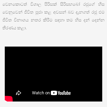
වෙනකොටත් විශාල පිරිසක් සිරිසඟබෝ රජුගේ හිස
වෙනුවෙන් ජීවිත පූජා කළ අවසන් බව දැනගත් රජු එම
ජීවිත විනාශය නතර කිරීම සඳහා තම හිස දන් දෙන්න
තීරණය කළා.