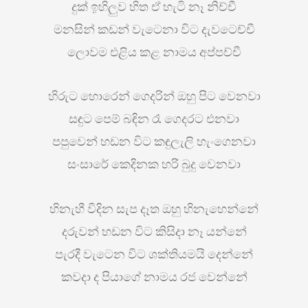
දුක් ඉහිලුව හිත ඒ හැටි නෑ නිච්චී
මනසින් කඩන් වැටෙනා විට දැවටෙච්චී
ලොවම එළිය කළ නාමය අප්පච්චී
හිරුට හොරෙන් ගෙදරින් ඔහු පිට වෙනවා
සඳුට පෙම් බඳින රෑ ගෙදරට එනවා
පපුවෙන් හඩන විට කඳුලැලි හැංගෙනවා
සංසාරේ කෙදිනක හරි බුදු වෙනවා
හිනැහී විදින සැප දෑත ඔහු හිනැහෙන්නේ
දරුවන් හඩන විට කිසිදා නෑ යන්නේ
පැරදී වැටෙන විට ශක්තියමයි දෙන්නේ
කවදා ද පියාගේ නාමය රජ වෙන්නේ