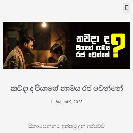
කවදා ද පියාගේ නාමය රජ වෙන්නේ
August 9, 2023
සිනාසෙන්නට අත්තටු දුන් අප්පච්චී