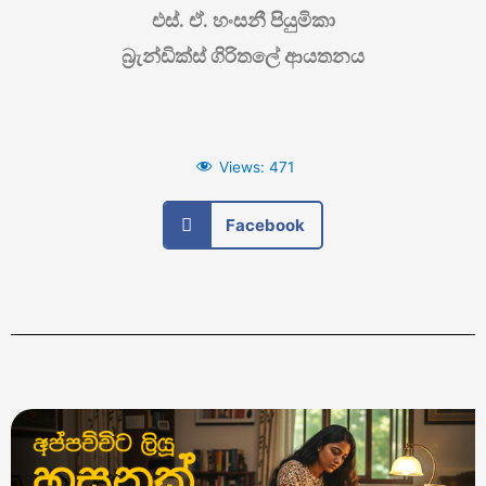
එස්. ඒ. හංසනී පියුමිකා
බ්‍රැන්ඩික්ස් ගිරිතලේ ආයතනය
Views:
471
Facebook