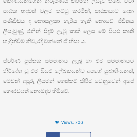
කෝණයන්ගෙන් නිරූපණය කරමින් ලියැවී තිබේ. ඒවා
පාඨක හදවත් වලට තට්ටු කරමින්, පාඨකයාට දෙන
පණිවිඩය ද නොසලකා හැරිය හැකි නොවේ. ජීවිතය
ලියැවුණු, රනින් පිදුම් ලැබූ කෘති ලෙස මේ සියළු කෘති
හැඳින්වීම නිවැරදි වන්නේ ඒ නිසා ය.
ස්වර්ණ පුස්තක සම්මානය ලැබූ හා එම සම්මානයට
නිර්දේශ වූ එම සියළු ලේඛකයන්ට අපගේ සුබාශිංසනත්,
මෙවන් අපූරු ලියමන් ගෙත්තම් කිරීම වෙනුවෙන් අපේ
ගෞරවයත් නොමඳව හිමිවේ.
Views:
706