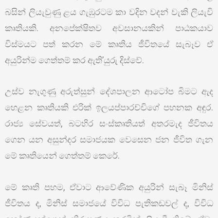
බසින් ලියැවුණු ළය ගැඹුරටම කා වදින වදන් වැකි ලියැවි
කෘතියකි. අනපේක්ෂිතව අවසානයකින් පාඨකයාව
විස්මයට පත් කරන මේ කෘතිය ජීවිතයේ සැබෑව ඒ
අයුරින්ම ගෙත්තම් කර ඇති’යුරු දිස්වේ.
උස්ව නැගුණු අරුත්සුන් දේශපාලන ආටෝප බිමට ඇද
හෙළන කෘතියකි එරික් ඉලයප්පාරච්චිගේ පහනක අඳුර.
රාජ්‍ය සේවයත්, බටහිර සංස්කෘතියත් අතරමැද ජීවිතය
ගෙන යන අසුන්දර සමාජයක වෙසෙන ජන ජීවිත ගැන
මේ කෘතියෙන් ගෙත්තම් කෙරේ.
මේ කෘති පහම, ඒවාට ආවේණික අයුරින් සැබෑ මිනිස්
ජීවිතය ද, මිනිස් සමාජයේ විවිධ පැතිකඩවල් ද, විවිධ