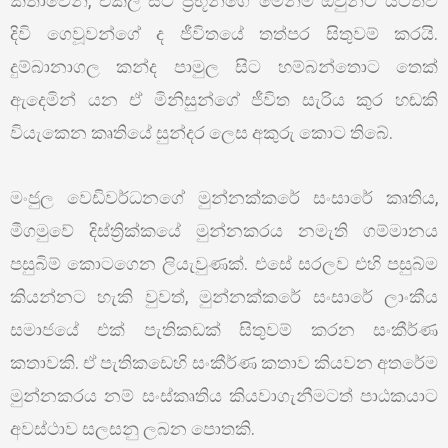
කතාවෙන්, එකල සිටි ප්‍රභූන්ගේ මෙන්ම ඔවුන්ට යටත්ව
දිවි ගෙවූවන්ගේ ද ජීවිතයේ තත්පර සිතුවම් කරයි.
දුම්බානාගල කන්ද පාමුල සිට හම්බන්තොට තෙක්
ඇදෙමින් යන ඒ මිනිසුන්ගේ ජීවිත සැරිය කුර හඬකි
වියැකෙන කෘතියේ සුන්දර ලෙස අකුරු කොට තිබේ.
මංජුල වෙඩිවර්ධනගේ මුන්නක්කරේ සංසාරේ කෘතිය,
මීගමුවේ දිස්ත්‍රික්කයේ මුන්නකරය නමැති ගම්මානය
පසුබිම් කොටගෙන ලියැවුණක්. එසේ සරලව එහි පසුබ්ම
කියන්නට හැකි වුවත්, මුන්නක්කරේ සංසාරේ ලාංකීය
සමාජයේ එක් පැතිකඩක් සිතුවම් කරන සංකීර්ණ
කතාවකි. ඒ පැතිකඩෙහි සංකීර්ණ කතාව කියවන අතරේම
මුන්නකරය නම් සංස්කෘතිය කියවාගැනීමටත් පාඨකයාට
අවස්ථාව සලසනු ලබන පොතකි.