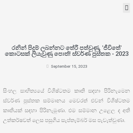
රනින් පිදුම් ලබන්නට තේරී පත්වුණු, 'ජීවිතේ'
කොටසක් ලියැවුණු පොත්! ස්වර්ණ පුස්තක - 2023
September 15, 2023
සිංහල සාහිත්‍යයේ විශිෂ්ටතම කෘති සඳහා පිරිනැමෙන
ස්වර්ණ පුස්තක සම්මානය මෙවරත් එවන් විශිෂ්ටතම
කෘතියක් සඳහා පිරිනැමුණා. එම සම්මාන උළෙල ද අති
උත්කර්ෂවත් ලෙස පසුගිය සැප්තැම්බර් මස පැවැත්වුණා.