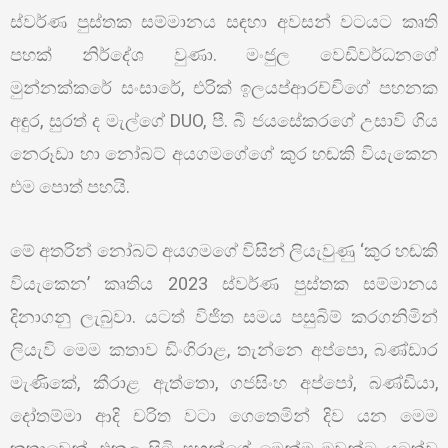
ස්වර්ණ පුස්තක සම්මානය සඳහා අවසන් වටයට කෘති
පහක් නිර්දේශ වුණා. මංජුල වෙඩිවර්ධනගේ
මුන්නක්කරේ සංසාරේ, එරික් ඉලයප්ආරච්චිගේ පහනක
අඳුර, සුරත් ද මැල්ගේ DUO, පී. බී ජයසේකරගේ උසාවි ගිය
නෙරූඩා හා නෝබට් අයගමගේගේ කුර හඬකි වියැකෙන
එම පොත් පහයි.
මේ අතරින් නෝබට් අයගමගේ විසින් ලියැවුණු ‘කුර හඬකි
වියැකෙන’ කෘතිය 2023 ස්වර්ණ පුස්තක සම්මානය
දිනාගනු ලැබුවා. යටත් විජිත සමය පසුබිම් කරගනිමින්
ලියැවි මෙම කතාව ඩිංගිරාළ, තැන්නෙ අප්පො, බණ්ඩාර
මැණිකේ, කීරාළ ඇත්තො, ගජසිංහ අප්පෝ, බණ්ඩියා,
දෝතම්මා ආදි චරිත වටා ගෙතෙමින් දිව යන මෙම