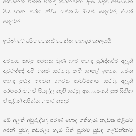
කෙනෙක් එක්ක එකතු කරන්නේ? ඇස් දෙක පොඩ්ඩක්
පියාගෙන තරහ නිවා ගත්තාම ඔයත් සතුටින්, එයත්
සතුටින්.
ඉතින් මේ අපිට වෙනස් වෙන්න හොඳම කාලයයි!
අමතක කරපු අමතක වුණ හැම හොද පුරුද්දක්ම අලුත්
අවුරුද්දේ අපි මතක් කරගමු. පුංචි කාලේ ඉගෙන ගත්ත
හොඳ පුරුදු නැවත නැවත ආවර්ජනය කරමු. අලුත්
පරම්පරාවට ඒ සියල්ල තෑගි කරමු. අනාගතයේ සුබ සිහින
ඒ තුළින් දකින්නට පාර තනමු.
මේ අලුත් අවුරුද්දේ පරණ හොඳ ගතිගුණ නැවත එළියට
අරන් සුවඳ තවරලා හැම සිත් පුරාම සුවඳ ගල්වන්නට