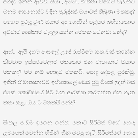
ගෙදර ඉන්න ආච්චි, සීයා , අම්මා, තාත්තා වගේම වැඩිහිටි
ඕනම කෙනෙක්ට වඳින පුරුද්දක් ඔයාටත් තිබුණා මතකද?
එහෙම පුරුදු වුණ ඔයාට අද ගෙදරින් එළියට බහිනකොට
අම්මාට තාත්තාට වැඳලා යන්න අමතක වෙනවා නේද?
ආහ්… ඇයි දහම් පාසලේ උදේ රැස්වීමේ කතාවක් කරන්න
කිව්වාම ඉස්සරවෙලාම මතකෙට එන මාතෘකාව ඔයාට
මතකද? මට නම් හොඳට මතකයි. පොදු දේපළ සුරකිමු.
ඉතින් ඒ මාතෘකාවට ඉස්කෝලේ ඩෙස් පුටු ටිකේ ඉඳන් බස්
එකේ කෝච්චියේ ෂීට් ටික ආරක්ෂා කරගන්න එක ගැන
කතා කළා ඔයාට මතකයි නේද?
සිංහල පාඩම ඉගෙන ගන්න කොට සිරිමත් වගේ හොඳ
ළමයෙක් වෙන්න හිතින් හීන මවපු හැටි, සිරිමත්ගේ හොඳ