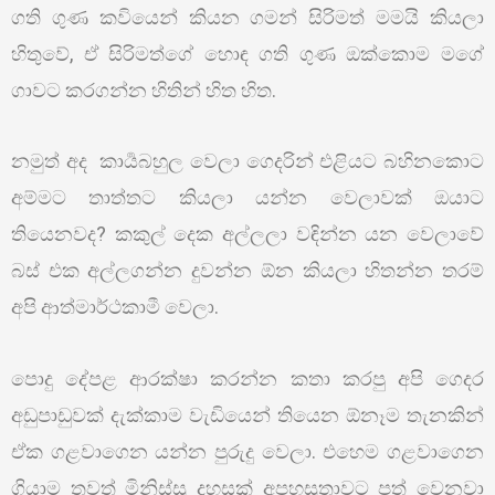
ගති ගුණ කවියෙන් කියන ගමන් සිරිමත් මමයි කියලා
හිතුවේ, ඒ සිරිමත්ගේ හොඳ ගති ගුණ ඔක්කොම මගේ
ගාවට කරගන්න හිතින් හිත හිත.
නමුත් අද කාර්‍යබහුල වෙලා ගෙදරින් එළියට බහිනකොට
අම්මට තාත්තට කියලා යන්න වෙලාවක් ඔයාට
තියෙනවද? කකුල් දෙක අල්ලලා වඳින්න යන වෙලාවේ
බස් එක අල්ලගන්න දුවන්න ඕන කියලා හිතන්න තරම්
අපි ආත්මාර්ථකාමී වෙලා.
පොදු දේපළ ආරක්ෂා කරන්න කතා කරපු අපි ගෙදර
අඩුපාඩුවක් දැක්කාම වැඩියෙන් තියෙන ඕනෑම තැනකින්
ඒක ගළවාගෙන යන්න පුරුදු වෙලා. එහෙම ගළවාගෙන
ගියාම තවත් මිනිස්සු දහසක් අපහසුතාවට පත් වෙනවා