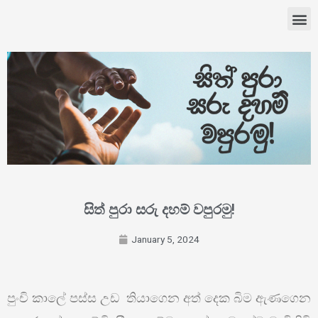
සිත් පුරා සරු දහම් වපුරමු!
January 5, 2024
පුංචි කාලේ පස්ස උඩ තියාගෙන අත් දෙක බිම ඇණගෙන