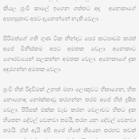
කියල පුංචි කාලේ ඉගෙන ගත්තට අද අනෙකාගේ
අපහසුතාව අපට දැනෙන්නේ නැති වෙලා.
සිරිමත්ගේ ගති ගුණ ටික නින්දට පෙර කටපාඩම් කරත්
අපේ මිනිස්කම අපට අමතක වෙලා. අනෙකාට
ගෞරවයෙන් සලකන්න අමතක වෙලා. අනෙකාගේ දුක
අඳුරගන්න අමතක වෙලා.
පුංචි හිත් රිදවීමක් උනත් මහා ලොකුවට හිතාගෙන, හිත
නොහොඳ නෝක්කාඩු කරගන්න තරම් අපේ හිත් දූෂිත
වෙලා. පිරිසක් එක්ක වැඩ කරන වෙලාවට හිතට දුක
හිතෙන දේවල් වෙනවා තමයි, තරහ යන දේවල් වෙනවා
තමයි. ඒත් ඇයි අපි අපේ හිතේ තියෙන තරහව තවත්