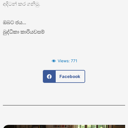
අදිටන් කර ගනිමු.
ඔබට ජය…
බුද්ධිකා කාරියවසම්
Views:
771
Facebook