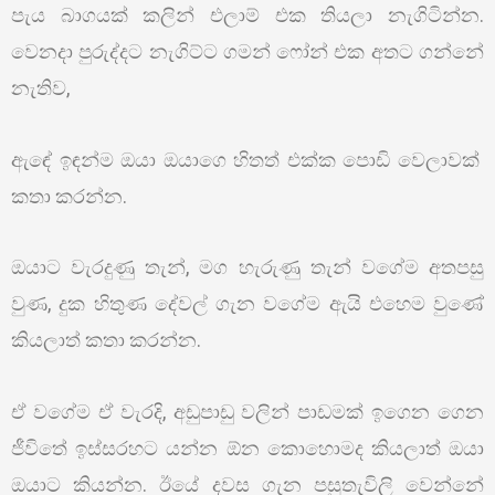
පැය බාගයක් කලින් එලාම් එක තියලා නැගිටින්න.
වෙනදා පුරුද්දට නැගිට්ට ගමන් ෆෝන් එක අතට ගන්නේ
නැතිව,
ඇඳේ ඉඳන්ම ඔයා ඔයාගෙ හිතත් එක්ක පොඩි වෙලාවක්
කතා කරන්න.
ඔයාට වැරදුණු තැන්, මග හැරුණු තැන් වගේම අතපසු
වුණ, දුක හිතුණ දේවල් ගැන වගේම ඇයි එහෙම වුණේ
කියලාත් කතා කරන්න.
ඒ වගේම ඒ වැරදි, අඩුපාඩු වලින් පාඩමක් ඉගෙන ගෙන
ජීවිතේ ඉස්සරහට යන්න ඕන කොහොමද කියලාත් ඔයා
ඔයාට කියන්න. ඊයේ දවස ගැන පසුතැවිලි වෙන්නේ