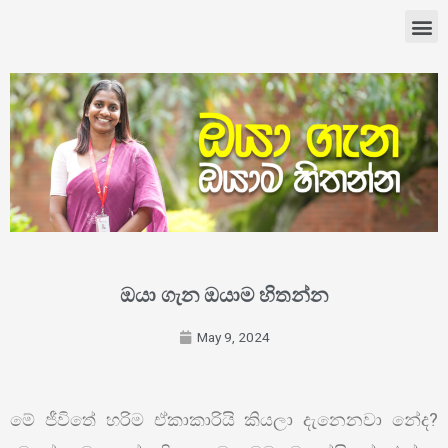
ඔයා ගැන ඔයාම හිතන්න
May 9, 2024
මේ ජීවිතේ හරිම ඒකාකාරියි කියලා දැනෙනවා නේද?