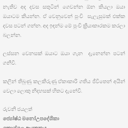
නැතිව අද දවස සතුටින් ගෙවන්න ඕන කියලා ඔයා
ඔයාටම කියන්න. ඒ වෙනුවෙන් පුංචි සැලැසුමක් එක්ක
දවස පටන් ගන්න. අද ඉඳන්ම මේ පුංචි ක්‍රියාකාරකම කරලා
බලන්න.
ලස්සන වෙනසක් ඔයාට ඔයා ගැන දැනෙන්න පටන්
ගනීවී.
කලින් තිබුණු කලකිරුණු ඒකාකාරි ගතිය ජීවිතෙන් අයින්
වෙලා ලොකු නිදහසක් හිතට දැනේවී.
රුවනි ජයලත්
ජ්‍යෝෂ්ඨ මනෝඋපදේශිකා
කොග්ගල ආයතනය