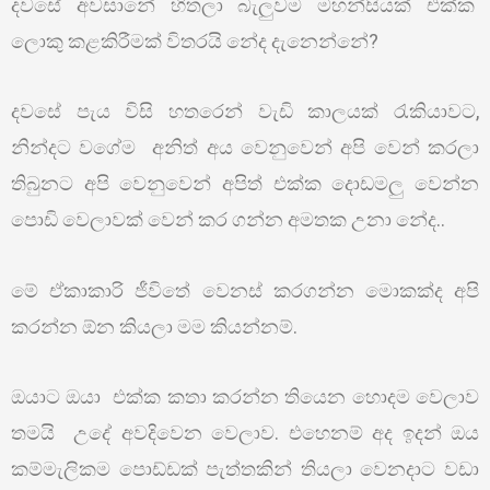
දවසේ අවසානේ හිතලා බැලුවම මහන්සියක් එක්ක
ලොකු කළකිරීමක් විතරයි නේද දැනෙන්නේ?
දවසේ පැය විසි හතරෙන් වැඩි කාලයක් රැකියාවට,
නින්දට වගේම අනිත් අය වෙනුවෙන් අපි වෙන් කරලා
තිබුනට අපි වෙනුවෙන් අපිත් එක්ක දොඩමලු වෙන්න
පොඩි වෙලාවක් වෙන් කර ගන්න අමතක උනා නේද..
මේ ඒකාකාරි ජීවිතේ වෙනස් කරගන්න මොකක්ද අපි
කරන්න ඕන කියලා මම කියන්නම්.
ඔයාට ඔයා එක්ක කතා කරන්න තියෙන හොදම වෙලාව
තමයි උදේ අවදිවෙන වෙලාව. එහෙනම් අද ඉදන් ඔය
කම්මැලිකම පොඩ්ඩක් පැත්තකින් තියලා වෙනදාට වඩා