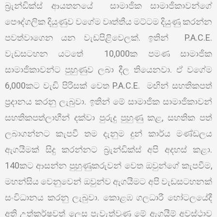
බ්‍රැන්ඩික්ස් ආයතනයේ සාමාජික සාමාජිකාවන්ගේ
පෞද්ගලික දියුණුව වගේම වෘත්තීය මට්ටම දියුණු කරන්න
පවත්වාගෙන යන වැඩපිළිවෙලක්. ඉතින් P.A.C.E.
වැඩසටහන යටතේ 10,000ක පමණ සාමාජික
සාමාජිකාවන්ට පුහුණුව ලබා දීල තියෙනවා. ඒ වගේම
6,000කට වැඩි පිරිසක් වෙත P.A.C.E. මඟින් සහතිකපත්
ප්‍රදානය කරනු ලැබුවා. ඉතින් මේ සාමාජික සාමාජිකාවන්
සහතිකපත්ලාභීන් දක්වා පුරුදු පුහුණු කළ, සහතික පත්
ලබාගන්නට කැපවී තම දැනුම දුන් කාර්ය මණ්ඩලය
ඇගයීමක් සිදු කරන්නට බ්‍රැන්ඩික්ස් අපි අදහස් කළා.
140කට ආසන්න පුහුණුකරුවන් වෙත ඔවුන්ගේ කැපවීම,
මහන්සිය වෙනුවෙන් ඔවුන්ව ඇගයීමට අපි වැඩසටහනක්
සංවිධානය කරනු ලැබුවා. කොළඹ ගලධාරී හෝටලයේදී
අති උත්කර්ෂවත් ලෙස පැවැත්වුණ මේ ඇගයීම් අවස්ථාව