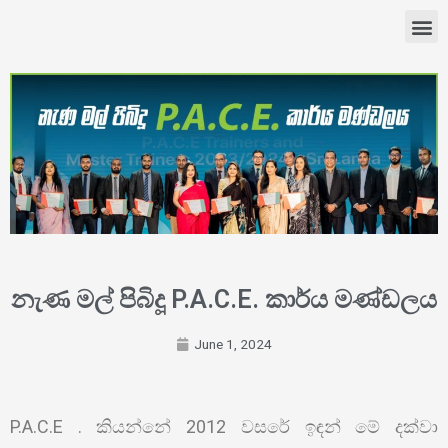
නැණ මල් පිබිදූ P.A.C.E. කාර්ය මණ්ඩලය
June 1, 2024
P.A.C.E . කියන්නේ 2012 වසරේ ඉඳන් මේ දක්වා