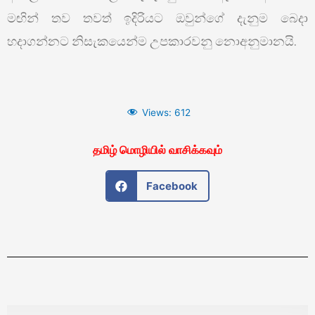
මඟින් තව තවත් ඉදිරියට ඔවුන්ගේ දැනුම බෙදා
හදාගන්නට නිසැකයෙන්ම උපකාරවනු නොඅනුමානයි.
Views:
612
தமிழ் மொழியில் வாசிக்கவும்
Facebook