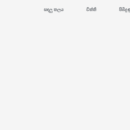
සඳලු තලය
විත්ති
පිබිදු