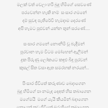
මලක් වත් වෙලා හරි බුදු හිමිගේ සෙවණේ
පරවෙන්න හැකි නම් සංසාර ගමනේ
දම් සුවඳ පැතිරේවි හැමදාම දෙරණේ
අපි හැමට පුළුවන් යන්න තුන් සරණේ…..
සංසාර ගමනේ නොනිමි වූ බැඳීමන්
පුරවාන හැම විටම මෝහෙන් ඇලීමන්
දුක පිරුණු ලෝකයට කඳුළු බිඳු පුරවන්
කුසල් සිත වසා ඇත සමරහක් නරයන්…
පිංසාර ජීවිතේ කරුණාව බෙදාගෙන
බුදු හිමිගේ පා නමැඳ දෙඅත් හිස තබාගෙන
මගේමයි මගේ යැයි කියමින් බදාගෙන
නොයන් තව ජීවිතේ බර හිසේ තබාගෙන…