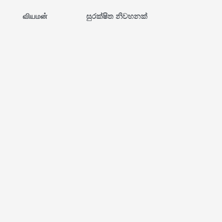
வியமன்
සුරක්ෂිත නිවහනක්