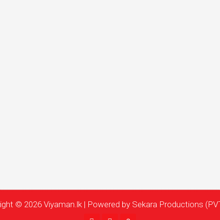
ight © 2026 Viyaman.lk | Powered by Sekara Productions (PVT