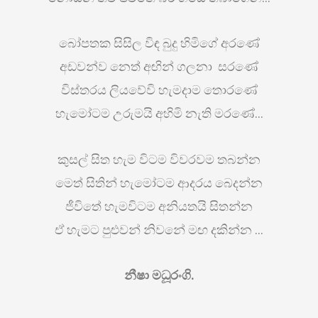
බෝපතක සිසිල විඳ බුදු හිමිගේ අරණේ
අඩවන්ව නෙත් අඟින් ගලනා සරණේ
විස්තරය ලියවේවි හැමදාම තොරණේ
හැමෝටම උරුමයි අහිමි නැති මරණේ…
කුසල් සිත හැම විටම විවරවම තබන්න
මෙත් සිතින් හැමෝටම ආදරය බෙදන්න
ජීවිතේ හැමවිටම අනියතයි සිතන්න
ඒ හැමට පුළුවන් නිවනේ මඟ දකින්න …
නීෂා මධූරංගි.