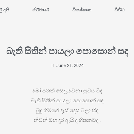
ණු අපි
නිර්මාණ
විශේෂාංග
විවිධ
බැති සිතින් පායලා පොසොන් සඳ
June 21, 2024
බෝ පතක් සෙලවෙනා සුවය විඳ
බැති සිතින් පායලා පොසොන් සඳ
බුදු හිමිගේ දෑස් දෙස බලා හිඳ
නිවන් මඟ දුර ඇයි ද හිතනවද..