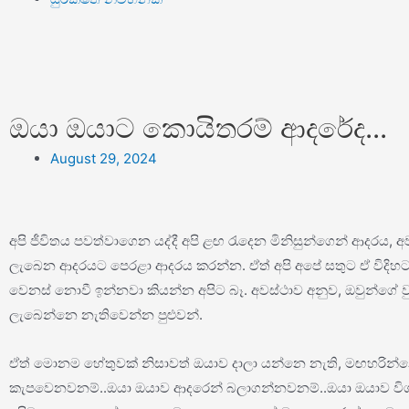
ඔයා ඔයාට කොයිතරම් ආදරේද...
August 29, 2024
අපි ජීවිතය පවත්වාගෙන යද්දී අපි ළඟ රැදෙන මිනිසුන්ගෙන් ආද
ලැබෙන ආදරයට පෙරළා ආදරය කරන්න. ඒත් අපි අපේ සතුට ඒ විදිහ
වෙනස් නොවී ඉන්නවා කියන්න අපිට බෑ. අවස්ථාව අනුව, ඔවුන්ගේ
ලැබෙන්නෙ නැතිවෙන්න පුළුවන්.
ඒත් මොනම හේතුවක් නිසාවත් ඔයාව දාලා යන්නෙ නැති, මඟහරින්
කැපවෙනවනම්..ඔයා ඔයාව ආදරෙන් බලාගන්නවනම්..ඔයා ඔයාව වි