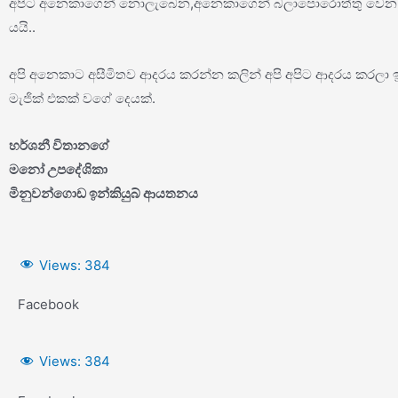
අපිට අනෙකාගෙන් නොලැබෙන,අනෙකාගෙන් බලාපොරොත්තු වෙන ආදර
යයි..
අපි අනෙකාට අසීමිතව ආදරය කරන්න කලින් අපි අපිට ආදරය කරලා ඉමු
මැජික් එකක් වගේ දෙයක්.
හර්ශනී විතානගේ
මනෝ උපදේශිකා
මිනුවන්ගොඩ ඉන්කියුබ් ආයතනය
Views:
384
Facebook
Views:
384