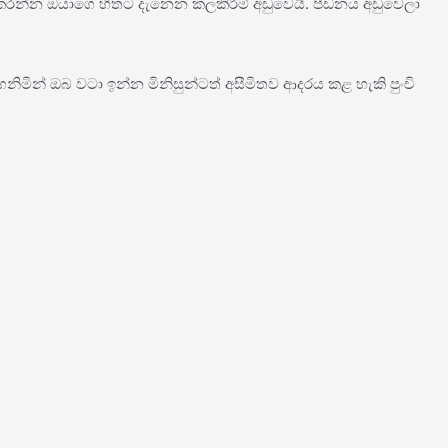
්න ඔයාගෙ හිතට දැනෙන කලකිරීම් අඩුවෙයි. පීඩනය අඩුවෙලා
ිමින් ඔබ වටා ඉන්න මිනිසුන්ටත් අසීමිතව ආදරය කළ හැකි පුංචි