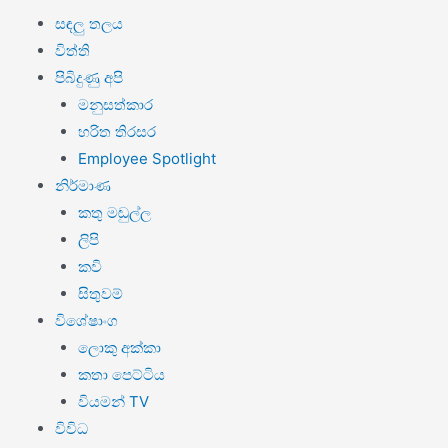
සඳලු තලය
විත්ති
පිබිදුණු අපි
මනුසත්කාර
හරිත තිරසර
Employee Spotlight
නිර්මාණ
කතු මඬුල්ල
ලිපි
කවි
සිතුවම්
විශේෂාංග
ලොකු අක්කා
කතා පෙට්ටිය
වියමන් TV
විවිධ