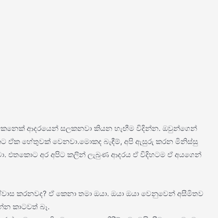
 කෙනෙක් ආදරයෙන් සලකනවා කියන හැඟීම විදින්න. ඔවුන්ගෙන්
ක හේතුවක් වෙනවා.මොකද බැඳීම්, අපි ඇසුරු කරන මිනිස්සු
වා. එතකොට අර අපිට කලින් ලැබුණ ආදරය ඒ විදිහටම ඒ අයගෙන්
ශ්වාස කරනවද? ඒ කෙනා තමා ඔයා. ඔයා ඔයා වෙනුවෙන් අසීමිතව
්න කාටවත් බෑ.