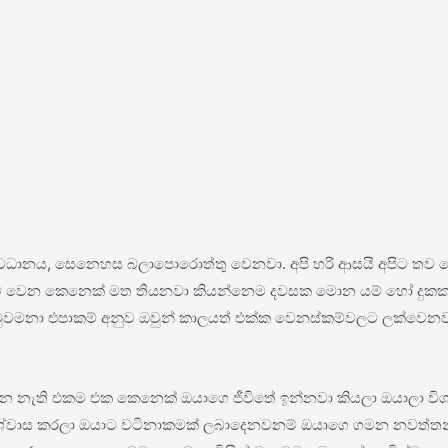
රය, අවධානය, සෙනෙහස බලාපොරොත්තු වෙනවා. අපි හරි ආසයි අපිට තව
ට වෙන කෙනෙක් මත තියනවා කියන්නෙම දවසක මොන යම් හෝ දුකකට ඒ
 වුවමනා එපාකම් අනුව ඔවුන් කාලයත් එක්ක වෙනස්කම්වලට ලක්වෙන
නෙ නැති එකම එක කෙනෙක් ඔයාගෙ ජීවිතේ ඉන්නවා කියලා ඔයාලා වි
ශ්වාස කරලා ඔයාට වටිනාකමක් ලබාදෙනවනම් ඔයාගෙ ගමන නවත්තන