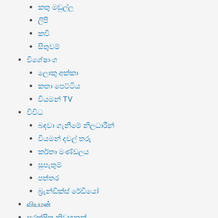
කතු මඬුල්ල
ලිපි
කවි
සිතුවම්
විශේෂාංග
ලොකු අක්කා
කතා පෙට්ටිය
වියමන් TV
විවිධ
බඳවා ගැනීමේ නිලධාරීන්
වියමන් දවල් තරු
කර්තෘ මණ්ඩලය
සුපැතුම්
පත්තර
බ්‍රැන්ඩික්ස් රේඩියෝ
வியமன்
සුරක්ෂිත නිවහනක්