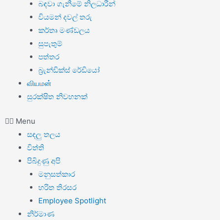
බඳවා ගැනීමේ නිලධාරීන්
වියමන් දවල් තරු
කර්තෘ මණ්ඩලය
සුපැතුම්
පත්තර
බ්‍රැන්ඩික්ස් රේඩියෝ
வியமன்
සුරක්ෂිත නිවහනක්
Menu
සඳලු තලය
විත්ති
පිබිදුණු අපි
මනුසත්කාර
හරිත තිරසර
Employee Spotlight
නිර්මාණ