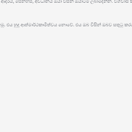
ය, සෙනහස, අවධානය ඔයා විසින් ඔයාටම ලබාදෙන්න. විශ්වාස කරන
. එය හුදු ආත්මාර්ථකාමීත්වය නොවේ. එය ඔබ විසින් ඔබව සතුටු කරගන