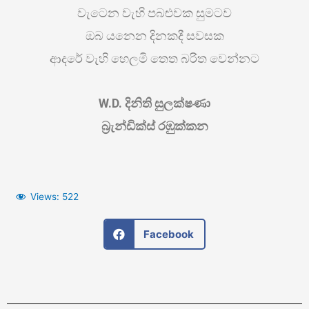
වැටෙන වැහි පබළුවක සුමටව
ඔබ යනෙන දිනකදී සවසක
ආදරේ වැහි හෙලමි තෙත බරිත වෙන්නට
W.D. දිනිති සුලක්ෂණා
බ්‍රැන්ඩික්ස් රඹුක්කන
Views:
522
Facebook