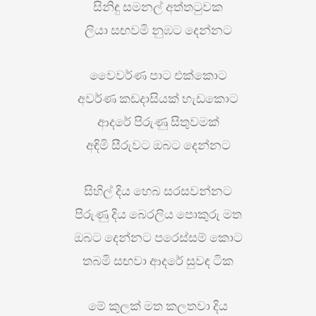
සිනිඳු සමනල් අත්තටුවක
ලියා සඟවමි නුඹට දෙන්නට
වෛවර්ණ පාට එක්කොට
අවර්ණ කඩදාසියක් හැඩකොට
ආදරේ පිරුණු සිතුවමක්
අඳිමි සීරුවට ඔබට දෙන්නට
සිහිල් දිය හෙබ සරසවන්නට
පිරුණු දිය බෙරලිය පොකුරු මත
ඔබට දෙන්නට පරෙස්සම් කොට
තබමි සඟවා ආදරේ සුවඳ ටික
මේ කුලක් මත කලතවා දිය