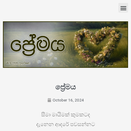
ප්‍රේමය
October 16, 2024
සීමා මායිමක් කුමකටද
දැනෙන ආදරේ පවසන්නට