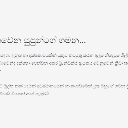
ැපවෙන සුපුන්ගේ ගමන...
හා දැනුම හා දක්ෂතාවයකින් යුතුව කටයුතු කරන ඇඳුම් නිමැවුම් ශිල්
වෙන්ද දක්ෂතා පෙන්වන අතර බ්‍රැන්ඩික්ස් ආයතය වෙනුවෙන් ක්‍රීඩා 
ත.
ුල්තැනක් දෙමින් අධිෂ්ඨානයෙන් හා කැපවීමෙන් යුතු ඔහුගේ ගමන බ්
ායි වියමන් අපේ පැතුමයි.