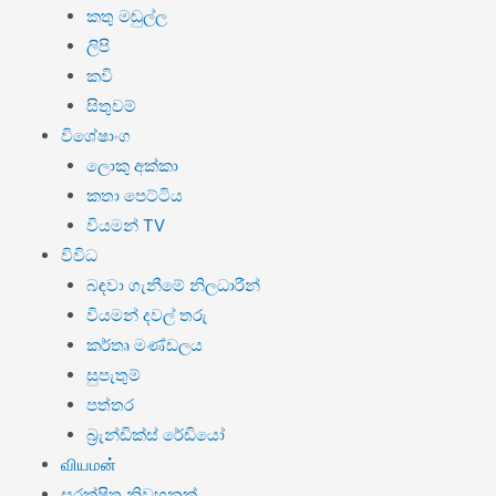
කතු මඬුල්ල
ලිපි
කවි
සිතුවම්
විශේෂාංග
ලොකු අක්කා
කතා පෙට්ටිය
වියමන් TV
විවිධ
බඳවා ගැනීමේ නිලධාරීන්
වියමන් දවල් තරු
කර්තෘ මණ්ඩලය
සුපැතුම්
පත්තර
බ්‍රැන්ඩික්ස් රේඩියෝ
வியமன்
සුරක්ෂිත නිවහනක්