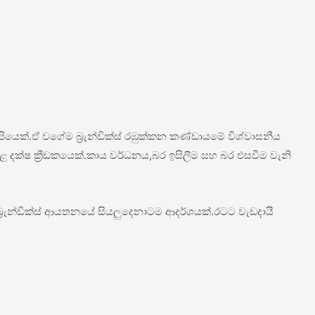
පියෙක්.ඒ වගේම බ්‍රැන්ඩික්ස් රඹුක්කන කණ්ඩායමේ විශ්වාසනීය
කළ දක්ෂ ක්‍රීඩකයෙක්.කාය වර්ධනය,බර ඉසිලීම සහ බර එසවීම වැනි
‍රැන්ඩික්ස් ආයතනයේ සියලුදෙනාටම ආදර්ශයක්.රටට වැඩදායී