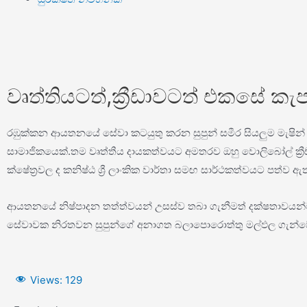
වෘත්තියටත්,ක්‍රීඩාවටත් එකසේ ක
රඹුක්කන ආයතනයේ සේවා කටයුතු කරන සුපුන් සමීර සියලුම මැෂින් සඳ
සාමාජිකයෙක්.තම වෘත්තීය දායකත්වයට අමතරව ඔහු වොලිබෝල් ක්‍රීඩා
ක්ෂේත්‍රවල ද කනිෂ්ඨ ශ්‍රී ලාංකික වාර්තා සමඟ සාර්ථකත්වයට පත්ව ඇ
ආයතනයේ නිෂ්පාදන තත්ත්වයන් උසස්ව තබා ගැනීමත් දක්ෂතාවයන්ට ම
සේවාවක නිරතවන සුපුන්ගේ අනාගත බලාපොරොත්තු මල්ඵල ගැන්වේව
Views:
129