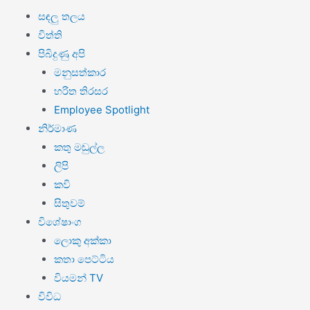
සඳලු තලය
විත්ති
පිබිදුණු අපි
මනුසත්කාර
හරිත තිරසර
Employee Spotlight
නිර්මාණ
කතු මඬුල්ල
ලිපි
කවි
සිතුවම්
විශේෂාංග
ලොකු අක්කා
කතා පෙට්ටිය
වියමන් TV
විවිධ