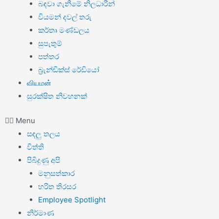
බඳවා ගැනීමේ නිලධාරීන්
වියමන් දවල් තරු
කර්තෘ මණ්ඩලය
සුපැතුම්
පත්තර
බ්‍රැන්ඩික්ස් රේඩියෝ
வியமன்
සුරක්ෂිත නිවහනක්
Menu
සඳලු තලය
විත්ති
පිබිදුණු අපි
මනුසත්කාර
හරිත තිරසර
Employee Spotlight
නිර්මාණ