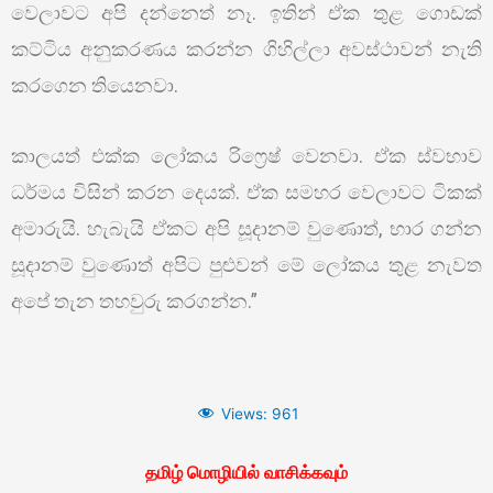
වෙලාවට අපි දන්නෙත් නෑ. ඉතින් ඒක තුළ ගොඩක්
කට්ටිය අනුකරණය කරන්න ගිහිල්ලා අවස්ථාවන් නැති
කරගෙන තියෙනවා.
කාලයත් එක්ක ලෝකය රිෆ්‍රෙෂ් වෙනවා. ඒක ස්වභාව
ධර්මය විසින් කරන දෙයක්. ඒක සමහර වෙලාවට ටිකක්
අමාරුයි. හැබැයි ඒකට අපි සූදානම් වුණොත්, භාර ගන්න
සූදානම් වුණොත් අපිට පුළුවන් මේ ලෝකය තුළ නැවත
අපේ තැන තහවුරු කරගන්න.”
Views:
961
தமிழ் மொழியில் வாசிக்கவும்