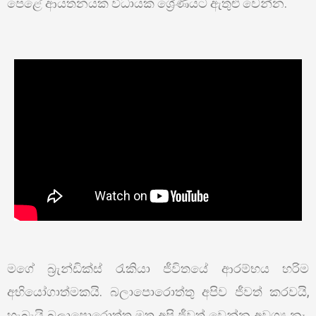
පෙළේ ආයතනයක විධායක ශ්‍රේණියට ඇතුළු වෙන්න.
මගේ බ්‍රැන්ඩික්ස් රැකියා ජීවිතයේ ආරම්භය හරිම
අභියෝගාත්මකයි. බලාපොරොත්තු අපිව ජීවත් කරවයි,
හැබැයි බලාපොරොත්තු මත අපි ජීවත් වෙන්න අවශ්‍ය නෑ.