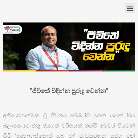
“ජීවිතේ විඳින්න පුරුදු වෙන්න”
අභියෝගාත්මක වූ ජීවිතය සමබරව ගෙන යමින් සිය
බලාපොරොත්තු ජයගත් චරිතයක් තමයි මෙවර වියමන්
ටීවී ‘හඳුනාගත්තොත් ඔබ මා’ වැඩසටහන සමග එක්