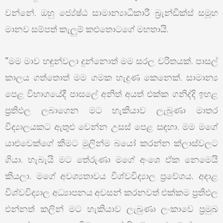
වන්නේ. ඔහු ජ්‍යේෂ්ඨ සාමාන්‍යාධිකාරී බ්‍රැන්ඩික්ස් සමූහ
මානව සම්පත් කැලුම් කළුතොටගේ මහතායි.
“මම මාව හඳුන්වලා දුන්නොත් මම සරල චරිතයක්. පාසල්
කාලය ගත්තොත් මම ගමක හැදුණ කෙනෙක්. සාමාන්‍ය
පෙළ විභාගයේදී පාසලේ අනිත් අයත් එක්ක ගනිද්දි ඉහළ
ප්‍රතිඵල ලබාගෙන මට හැකියාව ලැබුණා මාතර
විද්‍යාලයකට ඇතුළු වෙන්න උසස් පෙළ සඳහා. මම මගේ
යාළුවෙක්ගේ කීමට මුලින්ම බයෝ කරන්න ක්ලාස්වලට
ගියා. හැබැයි මට තේරුණා මගේ අංශෙ ඒක නෙමෙයි
කියලා. මගේ අවශ්‍යතාවය විශ්වවිද්‍යාල ප්‍රවේශය. අදාළ
විශ්වවිද්‍යාල අධ්‍යාපනය අවසන් කරනවත් එක්කම ප්‍රතිඵල
එන්නත් කලින් මට හැකියාව ලැබුණා ලංකාවෙ ප්‍රමුඛ