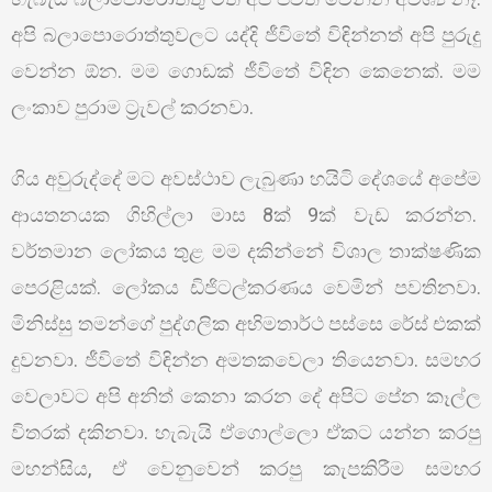
අපි බලාපොරොත්තුවලට යද්දි ජීවිතේ විඳින්නත් අපි පුරුදු
වෙන්න ඕන. මම ගොඩක් ජීවිතේ විඳින කෙනෙක්. මම
ලංකාව පුරාම ට්‍රැවල් කරනවා.
ගිය අවුරුද්දේ මට අවස්ථාව ලැබුණා හයිටි දේශයේ අපේම
ආයතනයක ගිහිල්ලා මාස 8ක් 9ක් වැඩ කරන්න.
වර්තමාන ලෝකය තුළ මම දකින්නේ විශාල තාක්ෂණික
පෙරළියක්. ලෝකය ඩිජිටල්කරණය වෙමින් පවතිනවා.
මිනිස්සු තමන්ගේ පුද්ගලික අභිමතාර්ථ පස්සෙ රේස් එකක්
දුවනවා. ජීවිතේ විඳින්න අමතකවෙලා තියෙනවා. සමහර
වෙලාවට අපි අනිත් කෙනා කරන දේ අපිට පේන කෑල්ල
විතරක් දකිනවා. හැබැයි ඒගොල්ලො ඒකට යන්න කරපු
මහන්සිය, ඒ වෙනුවෙන් කරපු කැපකිරීම සමහර