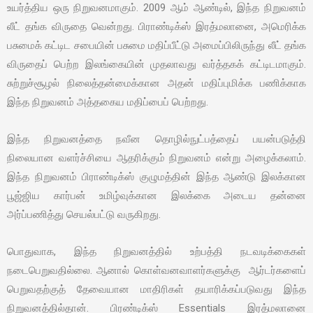
உயர்த்திய ஒரு நிறுவனமாகும். 2009 ஆம் ஆண்டில், இந்த நிறுவனம்
லீட் தங்க விருதை வென்றது. பிராண்டிக்ஸ் இரத்மலானை, அமெரிக்க
பசுமைக் கட்டிட சபையின் பசுமை மதிப்பீட்டு அமைப்பிலிருந்து லீட் தங்க
விருதைப் பெற்ற இலங்கையின் முதலாவது வர்த்தகக் கட்டிடமாகும்.
சுற்றுச்சூழல் நிலைத்தன்மைக்கான அதன் மதிப்புமிக்க பணிக்காக
இந்த நிறுவனம் அத்தகைய மதிப்பைப் பெற்றது.
இந்த நிறுவனத்தை நவீன தொழில்நுட்பத்தைப் பயன்படுத்தி
நிலையான வளர்ச்சியை ஆதரிக்கும் நிறுவனம் என்று அழைக்கலாம்.
இந்த நிறுவனம் பிராண்டிக்ஸ் குழுமத்தின் இந்த ஆண்டு இலக்கான
பூஜ்ஜிய கார்பன் உமிழ்வுக்கான இலக்கை அடைய தன்னை
அர்ப்பணித்து செயல்பட்டு வருகிறது.
பொதுவாக, இந்த நிறுவனத்தில் உற்பத்தி நடவடிக்கைகள்
நடைபெறுவதில்லை. ஆனால் கொள்வனவாளர்களுக்கு ஆர்டர்களைப்
பெறுவதற்குத் தேவையான மாதிரிகள் தயாரிக்கப்படுவது இந்த
நிறுவனத்தில்தான். பிரண்டிக்ஸ் Essentials இரத்மலானை