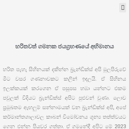
හරිතවත් ගමනක ජයග්‍රහණයේ අභිමානය
හරිත පැහැ සිහිනයක් දකින්න බ්‍රැන්ඩික්ස් අපි මුලපිරුවේ
මීට වසර ගණනාවකට කලින් ඉඳලයි. ඒ සිහිනය
ඉලක්කයක් කරගෙන ඒ පසුපස හඹා යන්නට එකම
පවුලක් විදියට බ්‍රැන්ඩික්ස් අපිට පුළුවන් වුණා. ලොව
ප්‍රමුඛතම ඇඟලුම් සන්නාමයක් වන බ්‍රැන්ඩික්ස් අපි, අපේ
කර්මාන්තශාලාවල කාබන් විමෝචනය ශූන්‍ය තත්ත්වයට
ගෙන එන්න පියවර ගත්තා. ඒ ගමනේදී අපිට මේ 2023