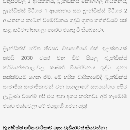
වතුපිටිවල 3 ආයතනය, බ්‍රැන්ඩික්ස් කොග්ගල ආයතනය,
බ්‍රැන්ඩික්ස් මීරිගම 1 ආයතනය සහ බ්‍රැන්ඩික්ස් මීරිගම 2
ආයතනය කාබන් විමෝචනය ශුද්ධ ශූන්‍ය තත්ත්වයට පත්
කළ කර්මාන්තශාලා අතරට එකතු වී තිබෙනවා.
බ්‍රැන්ඩික්ස් හරිත තිරසර ව්‍යාපෘතියේ එක් ඉලක්කයක්
තමයි 2030 වසර වන විට සියලු බ්‍රැන්ඩික්ස්
කර්මාන්තශාලාවල කාබන් විමෝචනය ශුද්ධ ශූන්‍ය
තත්ත්වයට ගෙන ඒම. මේ හරිත චාරිකාවේදී බ්‍රැන්ඩික්ස්
සාමාජික සාමාජිකාවන් වන ඔයාලාගේ සහයෝගය අපිට
ලැබුණා වගේම අපි එය ඉතා අගය කරනවා. අපි හැමෝම
එකට එක්වෙලා මේ ජයග්‍රාහී ගමන යමු!
බ්‍රැන්ඩික්ස් හරිත චාරිකාව ගැන වැඩිදුරටත් කියවන්න :