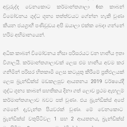
අවුරුද්ද වෙනකොට කර්මාන්තශාලා 6ක කාබන්
විමෝචනය ශුද්ධ ශූන්‍ය තත්ත්වයට ගේන්න හැකි වුණා
කියන ජයග්‍රාහී පණිවුඩය අපි ඔයාලා එක්ක බෙදා ගන්නේ
හරිම අභිමානයෙන්.
අධික කාබන් විමෝචනය නිසා පරිසරයට වන හානිය ඉතා
විශාලයි. කර්මාන්තශාලාවක් ලෙස එම හානිය අවම කර
ගනිමින් පරිසර හිතකාමී ලෙස කටයුතු කිරීමේ ප්‍රතිඵලයක්
ලෙස බ්‍රැන්ඩික්ස් මඩකලපුව ආයතනය 2019 වර්ෂයේදී
ශුද්ධ ශූන්‍ය කාබන් සහතිකය දිනා ගත් ලොව ප්‍රථම ඇඟලුම්
කර්මාන්තශාලාව බවට පත් වුණා. එය බ්‍රැන්ඩික්ස් අපේ
ගමනේ දැවැන්ත පියවරක් වුණා. මේ වෙනකොට
බ්‍රැන්ඩික්ස් වතුපිටිවල 1 සහ 2 ආයතනය, බ්‍රැන්ඩික්ස්