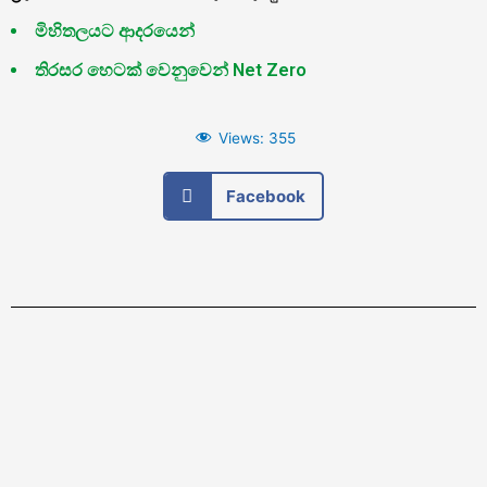
මිහිතලයට ආදරයෙන්
තිරසර හෙටක් වෙනුවෙන් Net Zero
Views:
355
Facebook