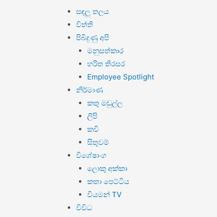
සඳලු තලය
විත්ති
පිබිදුණු අපි
මනුසත්කාර
හරිත තිරසර
Employee Spotlight
නිර්මාණ
කතු මඬුල්ල
ලිපි
කවි
සිතුවම්
විශේෂාංග
ලොකු අක්කා
කතා පෙට්ටිය
වියමන් TV
විවිධ