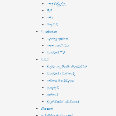
කතු මඬුල්ල
ලිපි
කවි
සිතුවම්
විශේෂාංග
ලොකු අක්කා
කතා පෙට්ටිය
වියමන් TV
විවිධ
බඳවා ගැනීමේ නිලධාරීන්
වියමන් දවල් තරු
කර්තෘ මණ්ඩලය
සුපැතුම්
පත්තර
බ්‍රැන්ඩික්ස් රේඩියෝ
வியமன்
සුරක්ෂිත නිවහනක්