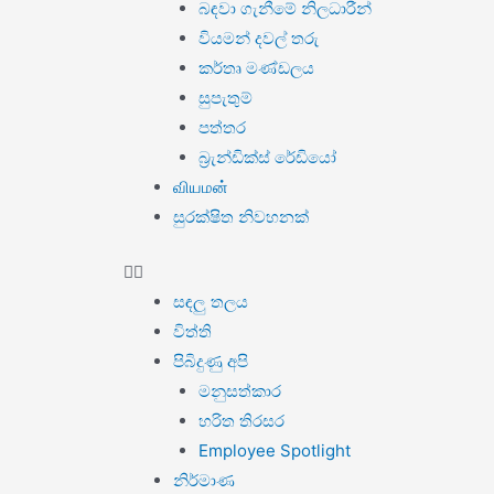
බඳවා ගැනීමේ නිලධාරීන්
වියමන් දවල් තරු
කර්තෘ මණ්ඩලය
සුපැතුම්
පත්තර
බ්‍රැන්ඩික්ස් රේඩියෝ
வியமன்
සුරක්ෂිත නිවහනක්
සඳලු තලය
විත්ති
පිබිදුණු අපි
මනුසත්කාර
හරිත තිරසර
Employee Spotlight
නිර්මාණ