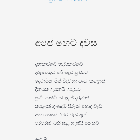
අපේ හෙට දවස
දඟකාරකම් හැඩකාරකම්
දරුවෙකුට හරි හැඩ වුණාට
දෙමාපිය සිත් රිදවනා වැඩ කළොත්
දිනයක දැනෙයි දරුවට
පුංචි සන්ධියේ ඉඳන් දරුවන්
කළොත් ගුණදම් පිරුණු හොඳ වැඩ
අනාගතයේ රටට වැඩ ඇති
පරපුරක් බිහි කළ හැකියි අප හට
ආර්.බී.