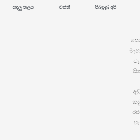
සඳලු තලය
විත්ති
පිබිදුණු අපි
සෙන
මැනව
වැ
සි
අඩ
කඩ
රළ
හැ