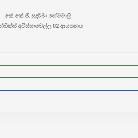
කේ.කේ.ජී. සුදර්මා හේමමාලි
‍රැන්ඩික්ස් අවිස්සාවේල්ල 02 ආයතනය