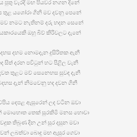
ිය පුතු වැරදි මඟ පියවර නගන දිනේ
 තුළ යශෝරා ගිනි මව දවනු පෙනේ
ය මව නමට නැතිනම් දරු හදන සෙනේ
කාරයෙකි ඔහු බිව් කිරිවලට දැනේ
ිදහස දහම නොමදැන දුසිරිතක ඇනී
ද සිත් දරන පවිටුන් හට පිළිල වැනී
වත තුළට මව් සෙනෙහස සුවඳ දැනී
මදහස දැන් නිමවෙනු හද දවන ගිනී
්පිය දෙපළ ඇසුරෙන් ලද වටින ඔවා
් මොහොත තෙක් සුරකිමි මනස හොවා
වදුක තිබුණ දින උන් සුර දසුන මවා
ිවන් ලබත්වා බොදු මඟ ඇසුර ගෙවා