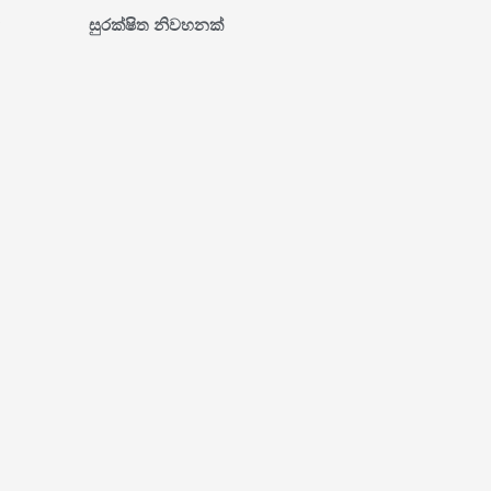
்
සුරක්ෂිත නිවහනක්