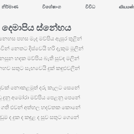
නිර්මාණ
විශේෂාංග
විවිධ
வியமன
දෙමාපිය ස්නේහය
ෙහස පහස මැද මව්පිය ඇසුර තුළින්
ින් නෙතට දිස්වෙයි හරි දැකුම මුලින්
නසුන හදක මව්පිය බැති සුවඳ මලින්
නහව සතුට සැඟවෙයි දුක් කඳුළුවලින්
ුවක් නොකළමුත් දරු කැලට සෙනේ
ු දුනු අමෝරා මව්පිය පෙළනු පෙනේ
ු ගති එවන් අත්හල හදවතක කොනේ
ඬුම ද දුක ද කඳුළ ද සුව සතුට ගෙනේ