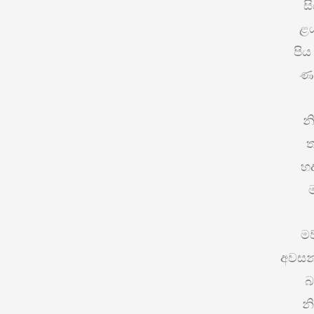
ස
ළය
පි
ණය
න
ත
හද
මව
අවසන
බ
න