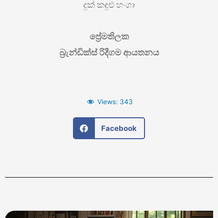
දුක් කඳුළු හංගා
ප්‍රේමතිලක
බ්‍රැන්ඩික්ස් රිදීගම ආයතනය
Views:
343
Facebook