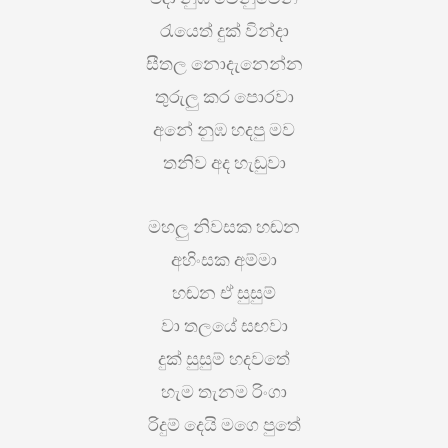
රැයෙත් දුක් වින්දා
සීතල නොදැනෙන්න
තුරුලු කර පොරවා
අනේ නුඹ හදපු මව
තනිව අද හැඬුවා
මහලු නිවසක හඬන
අහිංසක අම්මා
හඬන ඒ සුසුම්
වා තලයේ සඟවා
දුක් සුසුම් හදවතේ
හැම තැනම රිංගා
රිදුම් දෙයි මගෙ පුතේ