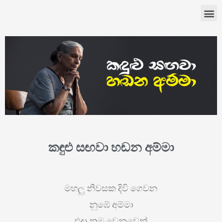
කඳුළු සඟවා හඬන අම්මා
මහලු නිවසක දිවි ගෙවන
නුඹේ අම්මා
එදා නුඹ වෙනුවෙන්