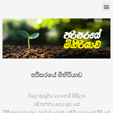
පරිසරයේ මිහිරියාව
විසල් තුරුලිය ගෙනෙයි සිසිලස
රැඳී ඉන්නට අපට සුව සේ
පිපී කුසුමන් මතම රඟමින් රොන් ගනියි සමනලුන් රිසි සේ