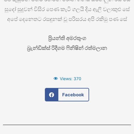
සුදෝ සුදුවන් විසිර පෙණ කැටි ගලයි දිය ඇලි වලාකුළු සේ
අපේ දෙනෙතට රසඳුනක් වූ පරිසරය අපි රකිමු පණ සේ
ප්‍රියන්ති අමරතුංග
බ්‍රැන්ඩික්ස් රිදීගම ෆිනිෂින් රත්මලාන
Views:
370
Facebook