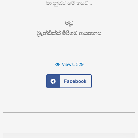
මා නුඹව මේ භවේ…
මධූ
බ්‍රැන්ඩික්ස් මීරිගම ආයතනය
Views:
529
Facebook