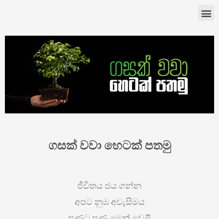
ගසක් වවා හෙටක් පතමු
ජීවිතය ජය ගන්න
අපට නුඹ අවැසිමය
පණට පණ මෙන් වෙළී