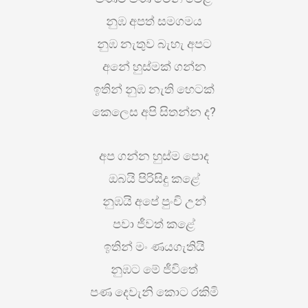
නුඹ අපත් සමගමය
නුඹ නැතුව බැහැ අපට
අනේ හුස්මක් ගන්න
ඉතින් නුඹ නැති හෙටක්
කෙලෙස අපි සිතන්න ද?
අප ගන්න හුස්ම පොද
ඔබයි පිරිසිදු කළේ
නුඹයි අපේ පුංචි උන්
පවා ජීවත් කළේ
ඉතින් මං ණයගැතියි
නුඹට මේ ජීවිතේ
පණ දෙවැනි කොට රකිමි