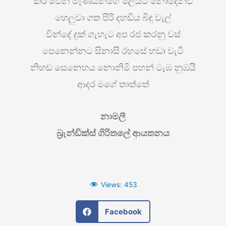
කිරි වෙන මෑණියන්ගේ ලෙයට නොදෙනිව
හෙලුවා ගත පිරි දහඩිය බිඳු වැල්
වින්දේ දුක් ගැහැට අප රජ කරනු වස්
පෙනෙන්නට සිනාසී රහසේ හඩා වැටී
නිහඩ සෙනෙහය නොනිමි පහන් ටැඹ නුඹයි
ආදර මගේ තාත්තේ
නාමලී
බ්‍රැන්ඩික්ස් ගිරිතලේ ආයතනය
Views:
453
Facebook