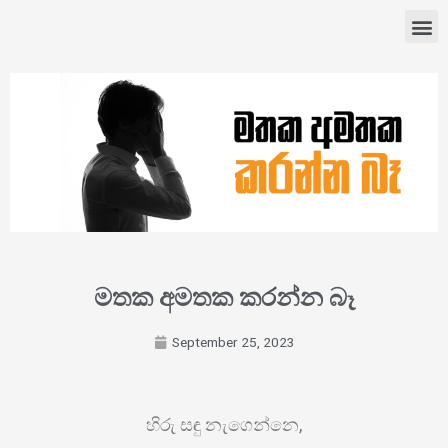
මතක අමතක කරන්න බෑ
September 25, 2023
හිරු සඳු නැගෙන්නෙ,