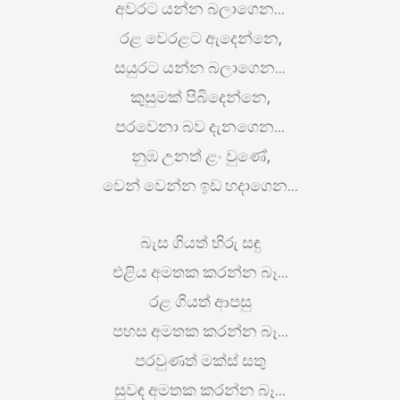
අවරට යන්න බලාගෙන…
රළ වෙරළට ඇදෙන්නෙ,
සයුරට යන්න බලාගෙන…
කුසුමක් පිබිදෙන්නෙ,
පරවෙනා බව දැනගෙන…
නුඹ උනත් ළං වුණේ,
වෙන් වෙන්න ඉඩ හදාගෙන…
බැස ගියත් හිරු සඳු
එළිය අමතක කරන්න බෑ…
රළ ගියත් ආපසු
පහස අමතක කරන්න බෑ…
පරවුණත් මක්ස් සතු
සුවඳ අමතක කරන්න බෑ…