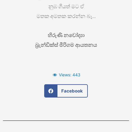
නුඹ ගියත් මට ඒ
මතක අමතක කරන්න බෑ…
හිරුණි නවෝද්‍යා
බ්‍රැන්ඩික්ස් මීරිගම ආයතනය
Views:
443
Facebook