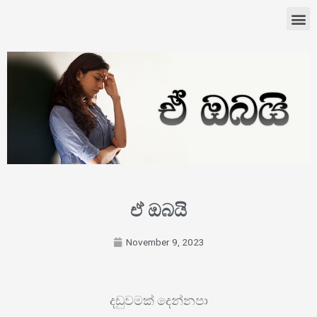
ඒ ඔබයි
November 9, 2023
දඩුවමක් දෙන්නපා