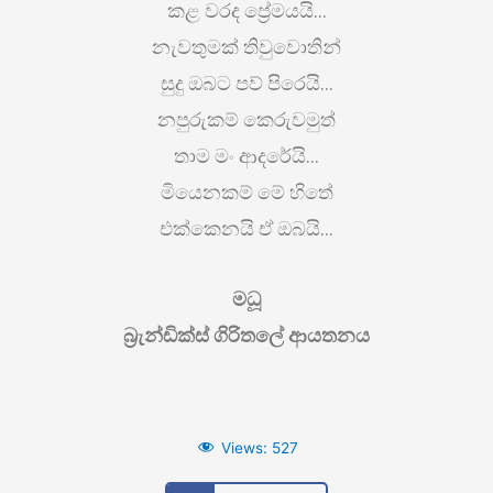
කළ වරද ප්‍රේමයයි…
නැවතුමක් තිවුවොතින්
සුදු ඔබට පව් පිරෙයි…
නපුරුකම් කෙරුවමුත්
තාම මං ආදරේයි…
මියෙනකම් මේ හිතේ
එක්කෙනයි ඒ ඔබයි…
මධූ
බ්‍රැන්ඩික්ස් ගිරිතලේ ආයතනය
Views:
527