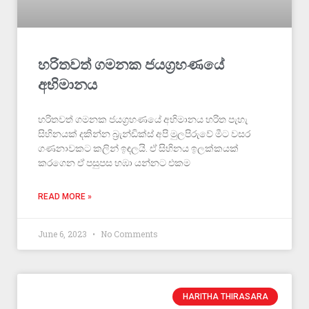
හරිතවත් ගමනක ජයග්‍රහණයේ
අභිමානය
හරිතවත් ගමනක ජයග්‍රහණයේ අභිමානය හරිත පැහැ
සිහිනයක් දකින්න බ්‍රැන්ඩික්ස් අපි මුලපිරුවේ මීට වසර
ගණනාවකට කලින් ඉඳලයි. ඒ සිහිනය ඉලක්කයක්
කරගෙන ඒ පසුපස හඹා යන්නට එකම
READ MORE »
June 6, 2023
No Comments
HARITHA THIRASARA