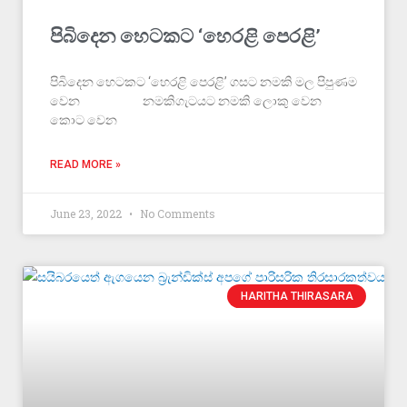
පිබිදෙන හෙටකට ‘හෙරළි පෙරළි’
පිබිදෙන හෙටකට ‘හෙරළි පෙරළි’ ගසට නමකි මල පිපුණම
වෙන නමකිගැටයට නමකි ලොකු වෙන
කොට වෙන
READ MORE »
June 23, 2022
No Comments
HARITHA THIRASARA