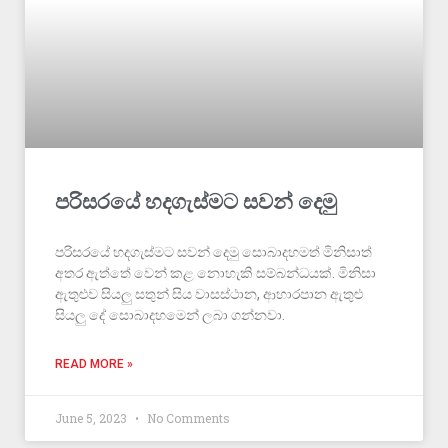
පරිසරයේ හදගැස්මට සවන් දෙමු
පරිසරයේ හදගැස්මට සවන් දෙමු සොබාදහමත් මිනිසාත්
අතර ඇත්තේ වෙන් කළ නොහැකි සම්බන්ධයක්. මිනිසා
ඇතුළුව සියලු සතුන් සිය වාසස්ථාන, ආහාරපාන ඇතුළු
සියලු දේ සොබාදහමෙන් ලබා ගන්නවා.
READ MORE »
June 5, 2023
No Comments