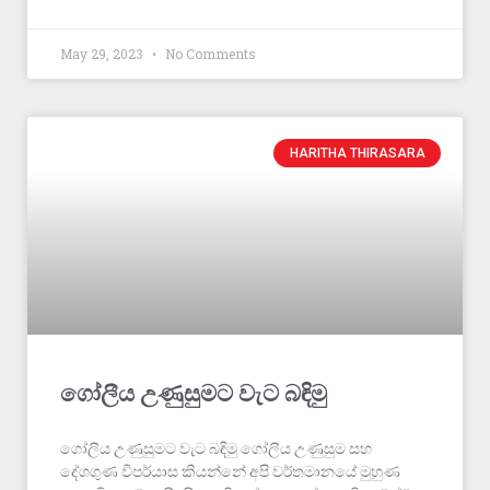
May 29, 2023
No Comments
HARITHA THIRASARA
ගෝලීය උණුසුමට වැට බඳිමු
ගෝලීය උණුසුමට වැට බඳිමු ගෝලීය උණුසුම සහ
දේශගුණ විපර්යාස කියන්නේ අපි වර්තමානයේ මුහුණ