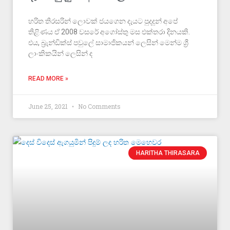
හරිත තිරසරින් ලොවක් ජයගෙන දැයට පුදදුන් අපේ
තිළිණය ඒ 2008 වසරේ අගෝස්තු මස එක්තරා දිනයකි.
එය, බ්‍රැන්ඩික්ස් පවුලේ සාමාජිකයන් ලෙසින් මෙන්ම ශ්‍රී
ලාංකිකයින් ලෙසින් ද
READ MORE »
June 25, 2021
No Comments
HARITHA THIRASARA