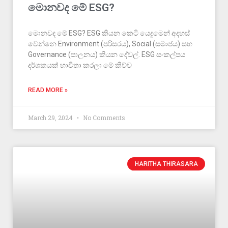
මොනවද මේ ESG?
මොනවද මේ ESG? ESG කියන කෙටි යෙදුමෙන් අදහස්
වෙන්නෙ Environment (පරිසරය), Social (සමාජය) සහ
Governance (පාලනය) කියන දේවල්. ESG සංකල්පය
දර්ශකයක් භාවිතා කරලා මේ කිව්ව
READ MORE »
March 29, 2024
No Comments
HARITHA THIRASARA