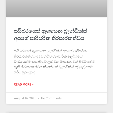
සයිබරයෙත් ඇගයෙන බ්‍රැන්ඩික්ස්
අපගේ පාරිසරික තිරසාරකත්වය
සයිබරයෙත් ඇගයෙන බ්‍රැන්ඩික්ස් අපගේ පාරිසරික
තිරසාරකත්වය අද වනවිට ව්‍යාපාරික ලෝකයේ
වැඩියෙන්ම කතාබහට ලක්වන මාතෘකාවක් බවට පත්ව
ඇති තිරසාරකත්වය කියන්නේ බ්‍රැන්ඩික්ස් පවුලේ අපට
හරිම හුරු පුරුදු
READ MORE »
August 16, 2021
No Comments