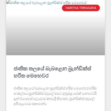
HARITHA THIRASARA
ජාතික තලයේ බැබළෙන බ්‍රැන්ඩික්ස්
හරිත මෙහෙවර
ජාතික තලයේ බැබළෙන බ්‍රැන්ඩික්ස් හරිත මෙහෙවර හරිත
සංකල්පය බ්‍රැන්ඩික්ස් පවුලේ අපට නුපුරුදු යමක් නොවෙයි.
දැන් එය අපේ ලෙයටම කාවැදී තිබෙන, බ්‍රැන්ඩික්ස් පවුලේ
අපි සැවොම එකාවන්ව