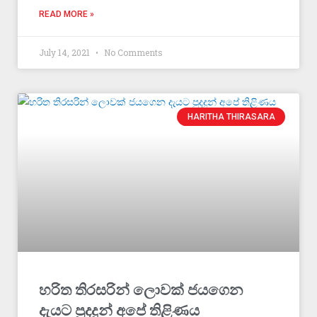
READ MORE »
July 14, 2021
No Comments
HARITHA THIRASARA
හරිත තිරසරින් ලොවක් ජයගෙන
දැයට පුදදුන් අපේ තිළිණය