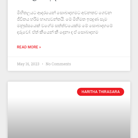
මිහිතලයට ආදරයෙන් සොබාදහමට අවනතව ගෙවන
ජීවිතය හරිම භාග්‍යවන්තයි. මේ මිහිමත ඉපදුණ සෑම
මනුස්සයෙක් වගේම සත්ත්වයෙක්ම මේ සොබාදහමේ
දරුවෝ. ඒත් කීයෙන් කී දෙනා ද ඒ සොබාදහම
READ MORE »
May 16, 2023
No Comments
HARITHA THIRASARA