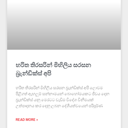
හරිත තිරසරින් මිහිලිය සරසන
බ්‍රැන්ඩික්ස් අපි
හරිත තිරසරින් මිහිලිය සරසන බ්‍රැන්ඩික්ස් අපි ලොවම
පිළිගත් ඇඟලුම් සන්නාමයන් බොහෝමයකට ජීවය දෙන
බ්‍රැන්ඩික්ස් යනු මෙරටට වැඩිම විදේශ විනිමයක්
උත්පාදනය කර දෙනු ලබන දේශීයත්වයෙන් පරිපූර්ණ
READ MORE »