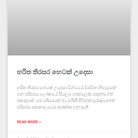
හරිත තිරසර හෙටක් උදෙසා
හරිත තිරසර හෙටක් උදෙසා විශ්වයේ විස්මිත නිමැවුමක්
වන පරිසරය ලෝකයේ සියලුම ශාකවලත්, සතුන්ගේත්
එකතුවක්. මේ පරිසරයත් ඊට අයිති ජීවීනුත් සුරැකුනොත්
පරිසරය සදාකාලයටම ආරක්ෂා වනු ඇති.
READ MORE »