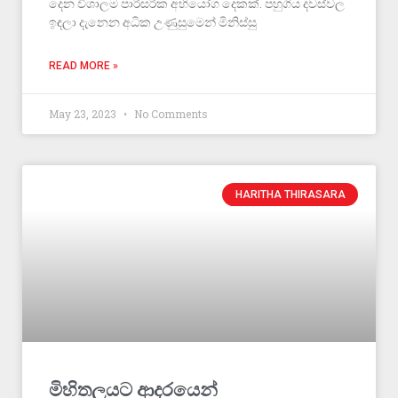
දෙන විශාලම පාරිසරික අභියෝග දෙකක්. පහුගිය දවස්වල
ඉඳලා දැනෙන අධික උණුසුමෙන් මිනිස්සු
READ MORE »
May 23, 2023
No Comments
HARITHA THIRASARA
මිහිතලයට ආදරයෙන්