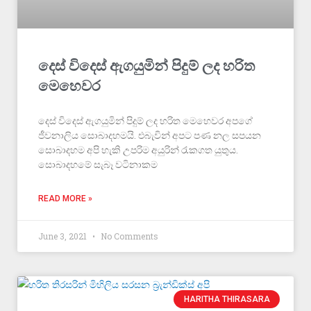
දෙස් විදෙස් ඇගයුමින් පිදුම් ලද හරිත
මෙහෙවර
දෙස් විදෙස් ඇගයුමින් පිදුම් ලද හරිත මෙහෙවර අපගේ
ජීවනාලිය සොබාදහමයි. එබැවින් අපට පණ නල සපයන
සොබාදහම අපි හැකි උපරිම අයුරින් රැකගත යුතුය.
සොබාදහමේ සැබෑ වටිනාකම
READ MORE »
June 3, 2021
No Comments
HARITHA THIRASARA