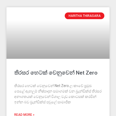
HARITHA THIRASARA
තිරසර හෙටක් වෙනුවෙන් Net Zero
තිරසර හෙටක් වෙනුවෙන් Net Zero ලංකාවේ ප්‍රමුඛ
පෙළේ ඇඟලුම් නිෂ්පාදන සමාගමක් වන බ්‍රැන්ඩික්ස් තිරසර
අනාගතයක් වෙනුවෙන් විශාල වැඩ කොටසක් කරමින්
ඉන්න බව බ්‍රැන්ඩික්ස් පවුලේ සාමාජික
READ MORE »